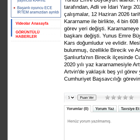
yayıncısı KAHVE
tarafından, Adli ve İdari Yargı 2
Başarılı oyuncu ECE
İRTEM aramızdan ayrıldı
çalışmalar, 12 Haziran 2026 tari
Kararname ile birlikte, 4 bin 608 
Videolar Anasayfa
görev yeri değişti. Kararnameye 
GÖRÜNTÜLÜ
başkanı değişti. Yunus Emre Bü
HABERLER
Kars doğumludur ve evlidir. Mesl
bulunmuş, özellikle Birecik ve Ar
Şanlıurfa'nın Birecik ilçesinde 
2020 yılı yaz kararnamesiyle Ar
Artvin'de yaklaşık beş yıl görev
Cumhuriyet Başsavcılığı görevine
Yorumlar (0)
Yorum Yaz
Tavsiye Et