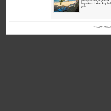
pansiyonculugu giderek
buyurken, turizm koy hal
gelir...
YALOVA MAGAZ