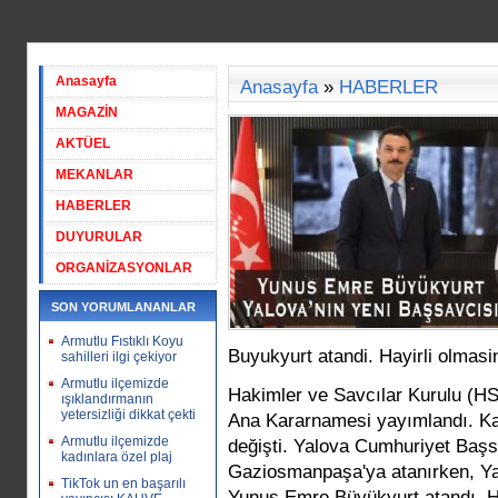
Anasayfa
Anasayfa
»
HABERLER
MAGAZİN
AKTÜEL
MEKANLAR
HABERLER
DUYURULAR
ORGANİZASYONLAR
SON YORUMLANANLAR
Armutlu Fıstıklı Koyu
Buyukyurt atandi. Hayirli olmasini
sahilleri ilgi çekiyor
Armutlu ilçemizde
Hakimler ve Savcılar Kurulu (HSK
ışıklandırmanın
yetersizliği dikkat çekti
Ana Kararnamesi yayımlandı. Kar
Armutlu ilçemizde
değişti. Yalova Cumhuriyet Baş
kadınlara özel plaj
Gaziosmanpaşa'ya atanırken, Ya
TikTok un en başarılı
Yunus Emre Büyükyurt atandı. Ha