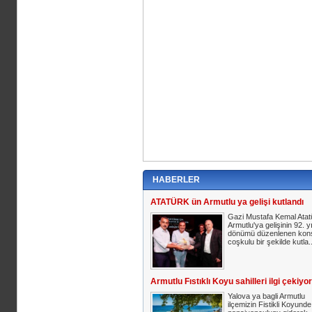
HABERLER
ATATÜRK ün Armutlu ya gelişi kutlandı
Gazi Mustafa Kemal Atat
Armutlu'ya gelişinin 92. yı
dönümü düzenlenen kons
coşkulu bir şekilde kutla..
Armutlu Fıstıklı Koyu sahilleri ilgi çekiyor
Yalova ya bagli Armutlu
ilçemizin Fistikli Koyunde,