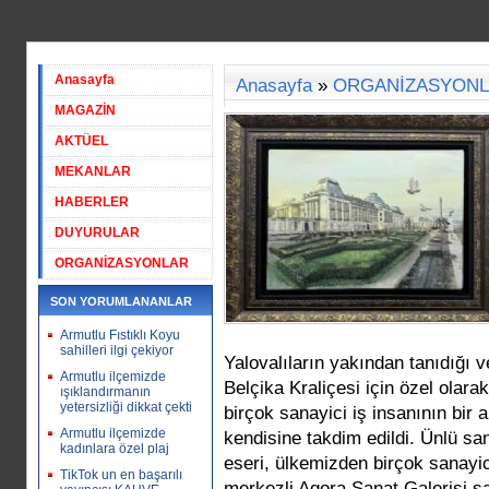
Anasayfa
Anasayfa
»
ORGANİZASYON
MAGAZİN
AKTÜEL
MEKANLAR
HABERLER
DUYURULAR
ORGANİZASYONLAR
SON YORUMLANANLAR
Armutlu Fıstıklı Koyu
sahilleri ilgi çekiyor
Yalovalıların yakından tanıdığı v
Armutlu ilçemizde
Belçika Kraliçesi için özel olara
ışıklandırmanın
yetersizliği dikkat çekti
birçok sanayici iş insanının bir
Armutlu ilçemizde
kendisine takdim edildi. Ünlü sa
kadınlara özel plaj
eseri, ülkemizden birçok sanayic
TikTok un en başarılı
merkezli Agora Sanat Galerisi sa