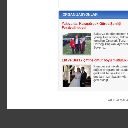
ORGANİZASYONLAR
Yalova da, Karapürçek Gürcü Şenliği
Festivalindeydi
Sakarya da düzenlenen
Şenliği Festivaline, Yalov
temsilen Çınarcık Turiz
Derneği Başkanı Aysere
Soyer v...
Elif ve Burak çiftine ömür boyu mutlulukl
Kına gecesi, nikah töreni
düğün programı bir arad
görkemli bir şekilde siz
dostlarımızın katılımıyla
gerçekleşt...
YALOVA MAGAZ